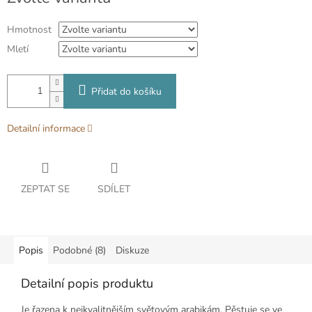
cena:
Hmotnost
Mletí
Přidat do košíku
Detailní informace
ZEPTAT SE
SDÍLET
Popis
Podobné (8)
Diskuze
Detailní popis produktu
Je řazena k nejkvalitnějším světovým arabikám. Pěstuje se ve