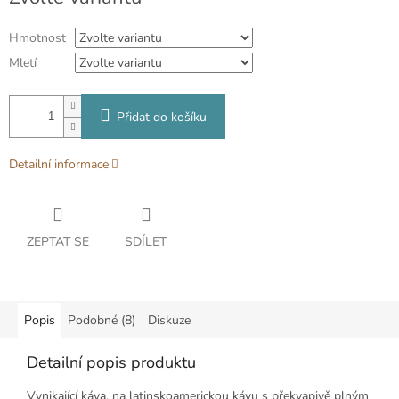
cena:
Hmotnost
Mletí
Přidat do košíku
Detailní informace
ZEPTAT SE
SDÍLET
Popis
Podobné (8)
Diskuze
Detailní popis produktu
Vynikající káva, na latinskoamerickou kávu s překvapivě plným