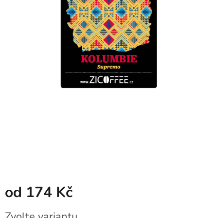
od
174 Kč
Měrná
Zvolte variantu