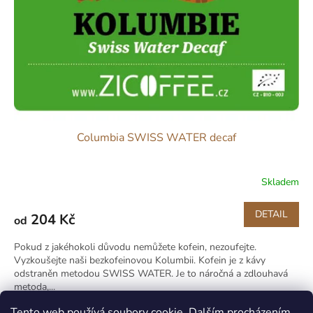
Columbia SWISS WATER decaf
Skladem
DETAIL
204 Kč
od
Pokud z jakéhokoli důvodu nemůžete kofein, nezoufejte.
Vyzkoušejte naši bezkofeinovou Kolumbii. Kofein je z kávy
odstraněn metodou SWISS WATER. Je to náročná a zdlouhavá
metoda,...
Tento web používá soubory cookie. Dalším procházením