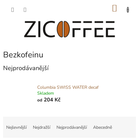
Přejít
NÁKU
na
obsah
KOŠÍK
Bezkofeinu
Nejprodávanější
Columbia SWISS WATER decaf
Skladem
204 Kč
od
Ř
a
Nejlevnější
Nejdražší
Nejprodávanější
Abecedně
z