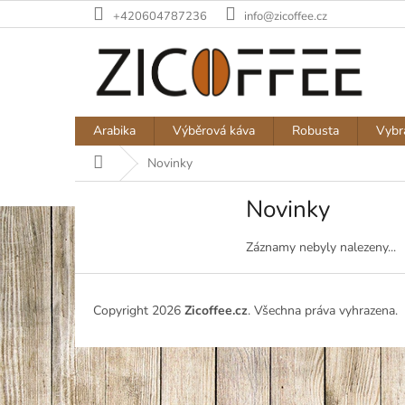
Přejít
+420604787236
info@zicoffee.cz
na
obsah
Arabika
Výběrová káva
Robusta
Vybr
Domů
Novinky
Novinky
Záznamy nebyly nalezeny...
Z
á
Copyright 2026
Zicoffee.cz
. Všechna práva vyhrazena.
p
a
t
í