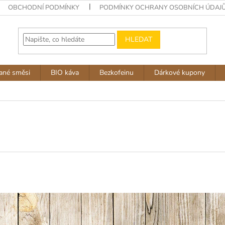
OBCHODNÍ PODMÍNKY
PODMÍNKY OCHRANY OSOBNÍCH ÚDAJ
HLEDAT
ané směsi
BIO káva
Bezkofeinu
Dárkové kupony