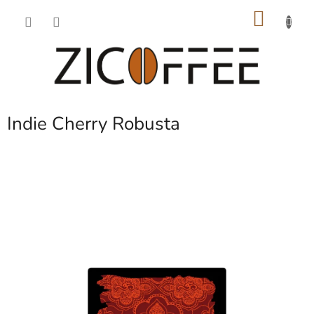
Přejít
NÁKU
na
obsah
KOŠÍK
Indie Cherry Robusta