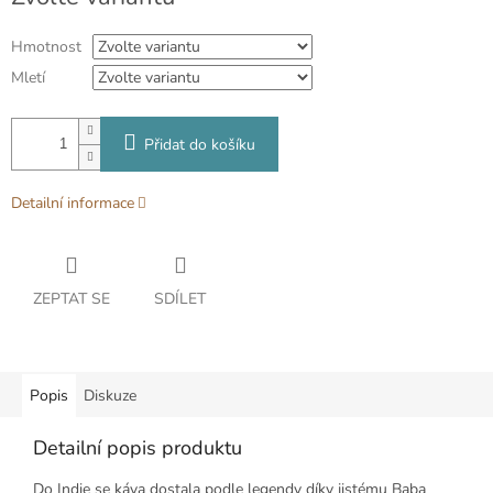
cena:
Hmotnost
Mletí
Přidat do košíku
Detailní informace
ZEPTAT SE
SDÍLET
Popis
Diskuze
Detailní popis produktu
Do Indie se káva dostala podle legendy díky jistému Baba