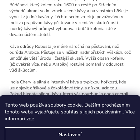
Búdánovi, který kolem roku 1600 na cestě po Středním
východě ukradl sedm zrnek zelené kávy a na vlastním břiše je
vynesl z jedné kavárny. Těchto sedm zrnek je považováno v
Indii za prapůvod kávy pěstované v zemi. Ve skutečnosti
indický kávový průmysl vybudovali britští kolonialisté v
devatenáctém století.
Káva odrůdy Robusta je méně náročná na pěstování, než
odrůda Arabica. Pěstuje se v nižších nadmořských výškách, což
umožňuje větší úrodu i častější sklizeň. Vyšší obsah kofeinu
(až dvakrát více, než u Arabiky) rostlině pomáhá v odolnosti
vůči škůdcům.
India Chery je silná a intenzivní káva s typickou hořkostí, kde
lze objevit oříškové a čokoládové tóny, s nízkou aciditou.
Pokud hledáte silnou kávu, která vás povzbudí a dodá energii,
je to ta pravá volba.
Tento web používá soubory cookie. Dalším procházením
tohoto webu vyjadřujete souhlas s jejich používáním.. Více
informací
zde
.
Z
á
Nastavení
p
Vytvořil Shoptet